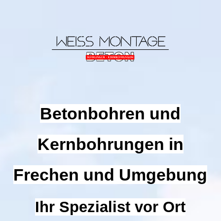
START
Betonbohren & Kernbohrungen in Frechen und Umgebung
Markisen
Betonbohren und
Kernbohrungen in
Insektenschutz
Frechen und Umgebung
Terrassenüberdachung
Ihr Spezialist vor Ort